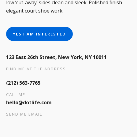
low ‘cut-away’ sides clean and sleek. Polished finish
elegant court shoe work.
YES I AM INTERESTED
123 East 26th Street, New York, NY 10011
FIND ME AT THE ADDRESS
(212) 563-7765
CALL ME
hello@dotlife.com
SEND ME EMAIL