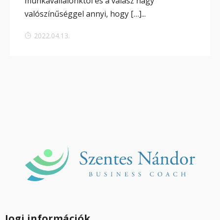
munkavállalónktól és a válasz nagy
valószínűséggel annyi, hogy […]...
2022.04.13.
Jogi információk