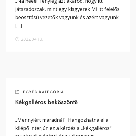
„Na neee! Tényleg azt akarod, hogy itt
játszadozzak, mint egy kisgyerek Mi itt felelős
beosztású vezetők vagyunk és azért vagyunk
[…]...
2022.04.13.
EGYÉB KATEGÓRIA
Kékgalléros beköszöntő
„Mennyiért maradnál” Hangozhatna el a
kilépő interjún ez a kérdés a „kékgalléros”