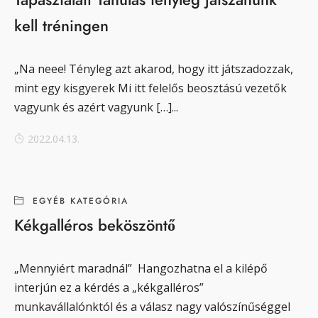
kell tréningen
„Na neee! Tényleg azt akarod, hogy itt játszadozzak,
mint egy kisgyerek Mi itt felelős beosztású vezetők
vagyunk és azért vagyunk […]...
2022.04.13.
EGYÉB KATEGÓRIA
Kékgalléros beköszöntő
„Mennyiért maradnál” Hangozhatna el a kilépő
interjún ez a kérdés a „kékgalléros”
munkavállalónktól és a válasz nagy valószínűséggel