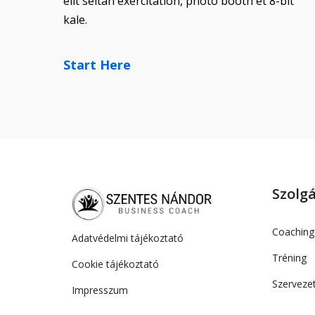
elit seitan exercitation, photo booth et 8-bit
kale.
Start Here
Szolg
Coaching
Adatvédelmi tájékoztató
Tréning
Cookie tájékoztató
Szervezet
Impresszum